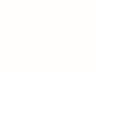
飯森クリニックについて
院長プロフィール
初めての受診について
うつ病について
よくある質問