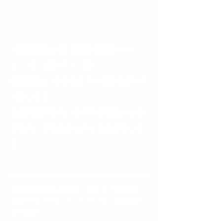
【管理栄養士の日程受付時間】月・
土 10：00～12：00
管理栄養士 宮本理恵子が栄養指導を担
当致します。
生活習慣病で特に集中的な管理が必要
な場合、運動指導も併せて指導致しま
す。
JR中央線武蔵小金井駅 北口より徒歩2分
心療内科・内科・アレルギー科・心理療法・
東洋医学