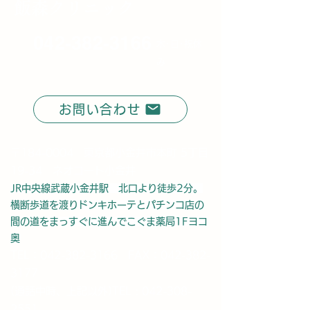
飯森クリニック
042-382-3166
木･日･祝休
み
お問い合わせ
〒184-0004 東京都小金井市本町 5丁目
19-34 ネオコート小金井
JR中央線武蔵小金井駅 北口より徒歩2分。
横断歩道を渡りドンキホーテ
とパチンコ店の
間の道をまっすぐに進んでこぐま薬局1Fヨコ
奥
TEL：042-382-3166 FAX：042-382-
3177
(通話中時、上記以外)TEL :
042-308-
2551