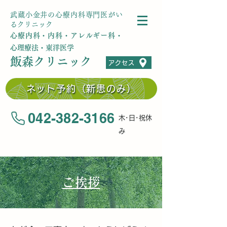
武蔵小金井の心療内科専門医がい
るクリニック
心療内科・内科・アレルギー科・
心理療法・東洋医学
飯森クリニック
アクセス
ネット予約（新患のみ）
042-382-3166
木･日･祝休
み
​ご挨拶