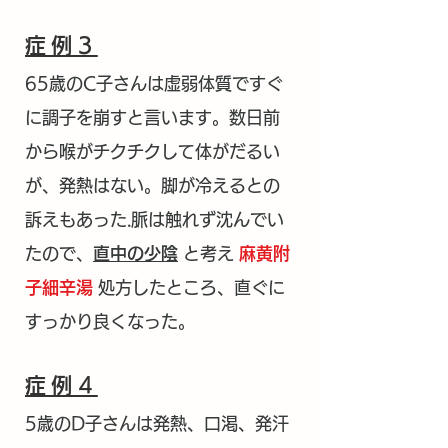
症例3
65歳のC子さんは虚弱体質ですぐ
に調子を崩すと言います。数日前
から喉がチクチクして体がだるい
が、発熱はない。脚が冷えるとの
訴えもあった.脈は触れず沈んでい
たので、
直中の少陰
と考え
麻黄附
子細辛湯
処方したところ
、
直ぐに
すっかり良くなった。
症例4
5歳のD子さんは発熱、口渇、発汗