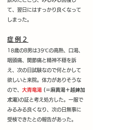
て、翌日にはすっかり良くなって
しまった。
症例2
18歳のB男は39℃の高熱、口渇、
咽頭痛、関節痛と精神不穏を訴
え、次の日試験なので何とかして
欲しいと来院。体力がありそうな
ので、
大青竜湯
(＝麻黄湯＋越婢加
朮湯)
の証と考え処方した。一服で
みるみる良くなり、次の日無事に
受検できたとの報告があった。