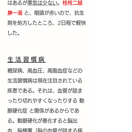
はあるが
寒気は少ない
。
桂枝二越
脾一湯
と、咽頭が赤いので、抗生
剤を処方したところ、2日程で軽快
した。
生活習
慣病
糖尿病、高血圧、高脂血症などの
生活習慣病は現在注目されている
疾患である。それは、血管が詰ま
ったり切れやすくなったりする 動
脈硬化症 と関係があるからであ
る。動脈硬化が悪化すると脳出
血、脳梗塞（脳の血管が詰まる病