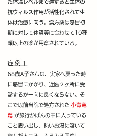
た体温レベルまで達すると生体の
抗ウィルス作用が活性化されて生
体は治癒に向う
。漢方薬は感冒初
期に対して体質等に合わせて10種
類以上の薬が用意されている。
症例1
68歳A子さんは、実家へ戻った時
に感冒にかかり、近医２ヶ所に受
診するが一向に良くならない。そ
こで以前当院で処方された
小青竜
湯
が旅行かばんの中に入っている
こと思い出し、熱いお湯に溶いて
飲んだところ、みるみる回復し